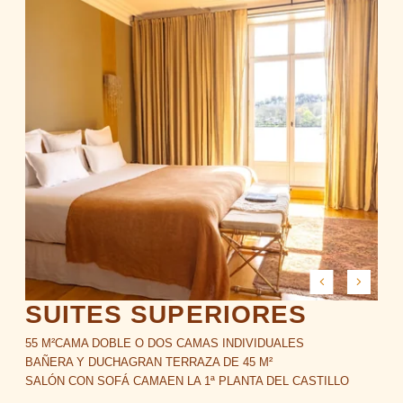
HABITACIONES Y LODGES
RESTAURANTE Y BARES
SPA
EVENTOS
OFERTAS
GALERÍA
CAJAS DE REGALO
SUITES SUPERIORES
NOTICIAS
55 M²
CAMA DOBLE O DOS CAMAS INDIVIDUALES
BAÑERA Y DUCHA
GRAN TERRAZA DE 45 M²
ACCESO Y CONTACTO
SALÓN CON SOFÁ CAMA
EN LA 1ª PLANTA DEL CASTILLO