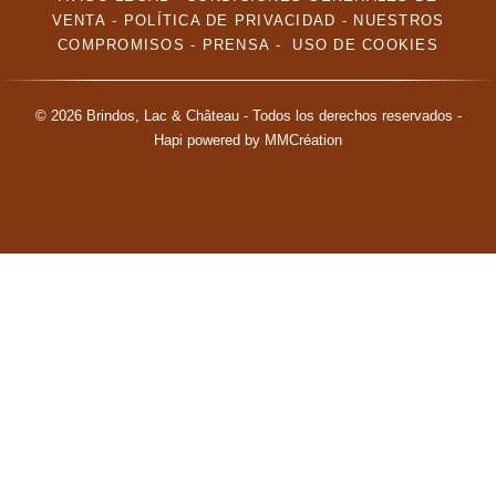
VENTA
-
POLÍTICA DE PRIVACIDAD
-
NUESTROS
COMPROMISOS
-
PRENSA
-
USO DE COOKIES
© 2026 Brindos, Lac & Château - Todos los derechos reservados -
Hapi
powered by
MMCréation