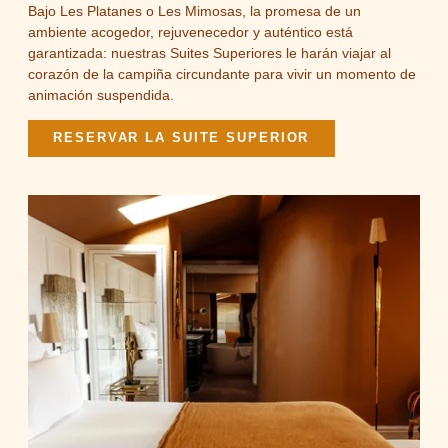
Bajo Les Platanes o Les Mimosas, la promesa de un
ambiente acogedor, rejuvenecedor y auténtico está
garantizada: nuestras Suites Superiores le harán viajar al
Brindos, Lac & Château - 1 Allée du Château, 64600
corazón de la campiña circundante para vivir un momento de
Anglet
animación suspendida.
+33 5 59 51 53 63
-
contact@brindos-cotebasque.fr
RESERVAR LA SUITE SUPERIOR