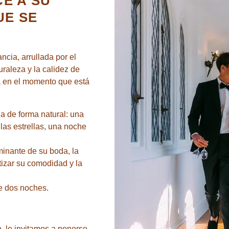
E A SU
UE SE
cia, arrullada por el
uraleza y la calidez de
a en el momento que está
a de forma natural: una
las estrellas, una noche
Anglet
inante de su boda, la
.fr
tizar su comodidad y la
e dos noches.
, le invitamos a ponerse