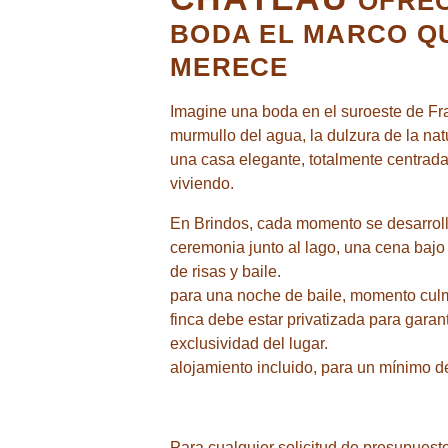
OFREC
GALERÍA
BODA EL MARCO Q
MERECE
CAJAS DE REGALO
Imagine una boda en el suroeste de Fran
NOTICIAS
murmullo del agua, la dulzura de la nat
una casa elegante, totalmente centrad
ACCESO Y CONTACTO
viviendo.
En Brindos, cada momento se desarroll
ceremonia junto al lago, una cena bajo 
de risas y baile.
Brindos, Lac & Château - 1 Allée du Château, 64600 
para una noche de baile, momento culm
+33 5 59 51 53 63
-
contact@brindos-cotebasque
finca debe estar privatizada para garan
exclusividad del lugar.
alojamiento incluido, para un mínimo d
Para cualquier solicitud de presupuesto