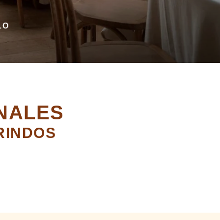
LO
NALES
RINDOS