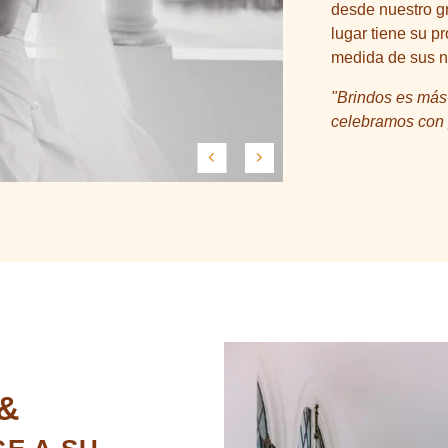
desde nuestro g
lugar tiene su p
medida de sus 
"Brindos es más
celebramos con p
S
&