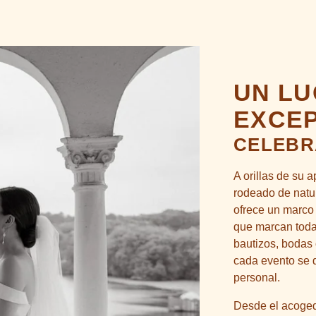
UN L
EXCE
CELEBR
A orillas de su a
rodeado de natur
ofrece un marco
que marcan tod
bautizos, bodas 
cada evento se d
personal.
Desde el acogedo